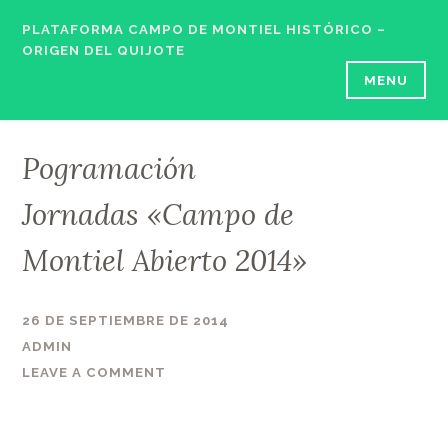
Skip
PLATAFORMA CAMPO DE MONTIEL HISTÓRICO –
to
ORIGEN DEL QUIJOTE
content
MENU
Pogramación
Jornadas «Campo de
Montiel Abierto 2014»
26 DE SEPTIEMBRE DE 2014
ADMIN
LEAVE A COMMENT