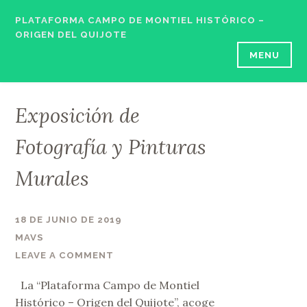
Skip
PLATAFORMA CAMPO DE MONTIEL HISTÓRICO –
to
ORIGEN DEL QUIJOTE
content
MENU
Exposición de
Fotografía y Pinturas
Murales
18 DE JUNIO DE 2019
MAVS
LEAVE A COMMENT
La “Plataforma Campo de Montiel
Histórico – Origen del Quijote”, acoge