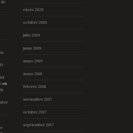
 de
enero 2020
a
octubre 2019
e
julio 2019
”
junio 2019
ana
mayo 2019
 IV
mayo 2018
iel
e
en
febrero 2018
de
noviembre 2017
tubre
octubre 2017
septiembre 2017
de