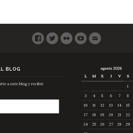
agosto 2026
AL BLOG
L
M
X
J
V
S
te a este blog y recibir
1
3
4
5
6
7
8
10
11
12
13
14
15
17
18
19
20
21
22
24
25
26
27
28
29