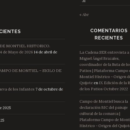
31
« Abr
COMENTARIOS
CIENTES
RECIENTES
 DE MONTIEL HISTORICO.
4 de Mayo de 2026
14 de abril de
La Cadena SER entrevista a
Miguel Ángel Brazales,
coordinador de la Ruta de lo
Patios | Plataforma Campo 
AMPO DE MONTIEL – SIGLO DE
Montiel Histrico - Origen d
Quijote
en
IX Edición de la 
de los Patios Octubre 2022
ueva de los Infantes
7 de octubre de
Campo de Montiel busca la
declaración BIC del paisaje
de 2025
cultural de la comarca |
Plataforma Campo de Mont
025
Histrico - Origen del Quijot