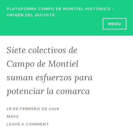
Skip
PLATAFORMA CAMPO DE MONTIEL HISTÓRICO –
to
ORIGEN DEL QUIJOTE
content
MENU
Siete colectivos de
Campo de Montiel
suman esfuerzos para
potenciar la comarca
18 DE FEBRERO DE 2018
MAVS
LEAVE A COMMENT