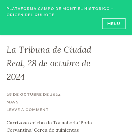
Skip
PLATAFORMA CAMPO DE MONTIEL HISTÓRICO –
to
ORIGEN DEL QUIJOTE
content
MENU
La Tribuna de Ciudad
Real, 28 de octubre de
2024
28 DE OCTUBRE DE 2024
MAVS
LEAVE A COMMENT
Carrizosa celebra la Tornaboda 'Boda
Cervantina' Cerca de quinientas