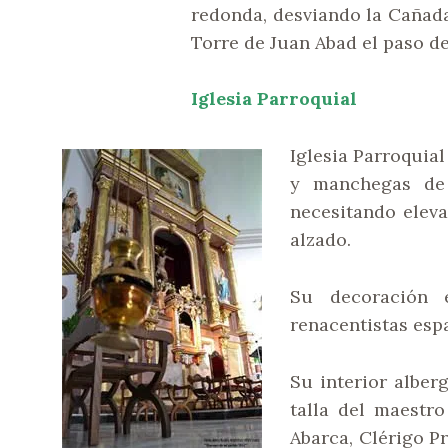
redonda, desviando la Cañada
Torre de Juan Abad el paso d
Iglesia Parroquial
Iglesia Parroquia
y manchegas de 
necesitando elevar
alzado.
Su decoración e
renacentistas esp
Su interior alber
talla del maestr
Abarca, Clérigo P