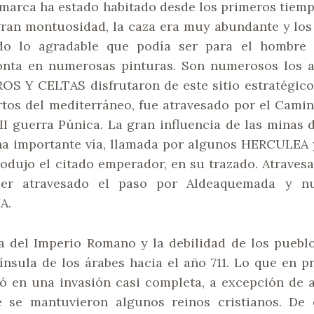
omarca ha estado habitado desde los primeros tiemp
 gran montuosidad, la caza era muy abundante y los
odo lo agradable que podía ser para el hombre 
nta en numerosas pinturas. Son numerosos los a
ROS Y CELTAS disfrutaron de este sitio estratégico
tos del mediterráneo, fue atravesado por el Camin
II guerra Púnica. La gran influencia de las minas
na importante vía, llamada por algunos HERCULEA 
odujo el citado emperador, en su trazado. Atravesa
ber atravesado el paso por Aldeaquemada y nu
A.
 del Imperio Romano y la debilidad de los pueblo
ínsula de los árabes hacia el año 711. Lo que en p
ió en una invasión casi completa, a excepción de 
 se mantuvieron algunos reinos cristianos. De 