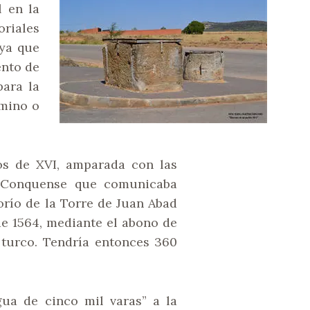
l en la
oriales
 ya que
ento de
para la
amino o
os de XVI, amparada con las
l Conquense que comunicaba
orío de la Torre de Juan Abad
de 1564, mediante el abono de
 turco. Tendría entonces 360
ua de cinco mil varas” a la