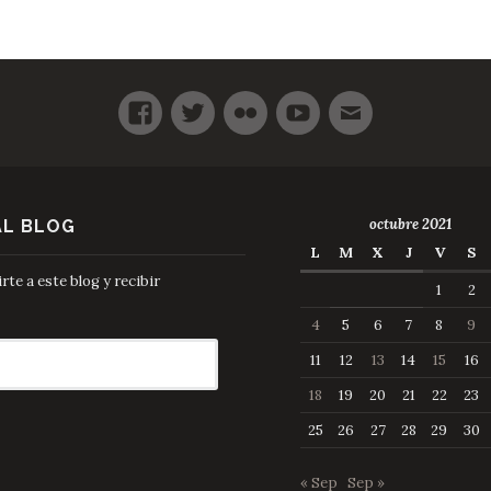
octubre 2021
AL BLOG
L
M
X
J
V
S
te a este blog y recibir
1
2
4
5
6
7
8
9
11
12
13
14
15
16
18
19
20
21
22
23
25
26
27
28
29
30
« Sep
Sep »