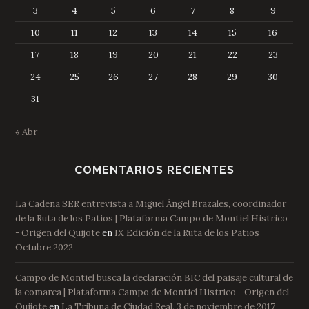
3
4
5
6
7
8
9
10
11
12
13
14
15
16
17
18
19
20
21
22
23
24
25
26
27
28
29
30
31
« Abr
COMENTARIOS RECIENTES
La Cadena SER entrevista a Miguel Ángel Brazales, coordinador
de la Ruta de los Patios | Plataforma Campo de Montiel Histrico
- Origen del Quijote
en
IX Edición de la Ruta de los Patios
Octubre 2022
Campo de Montiel busca la declaración BIC del paisaje cultural de
la comarca | Plataforma Campo de Montiel Histrico - Origen del
Quijote
en
La Tribuna de Ciudad Real, 3 de noviembre de 2017