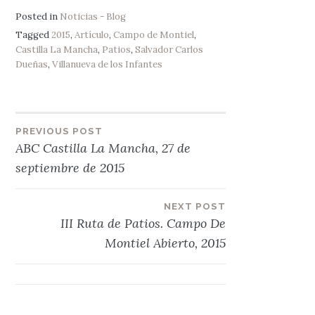
Posted in
Noticias - Blog
Tagged
2015
,
Artículo
,
Campo de Montiel
,
Castilla La Mancha
,
Patios
,
Salvador Carlos
Dueñas
,
Villanueva de los Infantes
Navegación
PREVIOUS POST
ABC Castilla La Mancha, 27 de
de
septiembre de 2015
entradas
NEXT POST
III Ruta de Patios. Campo De
Montiel Abierto, 2015