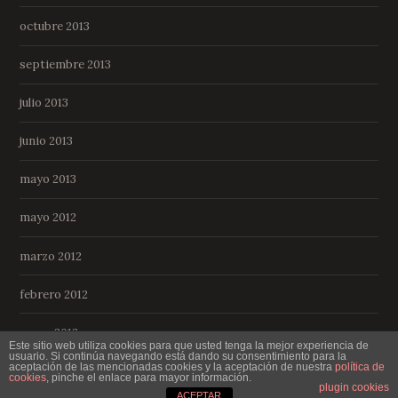
octubre 2013
septiembre 2013
julio 2013
junio 2013
mayo 2013
mayo 2012
marzo 2012
febrero 2012
enero 2012
Este sitio web utiliza cookies para que usted tenga la mejor experiencia de
usuario. Si continúa navegando está dando su consentimiento para la
aceptación de las mencionadas cookies y la aceptación de nuestra
política de
cookies
, pinche el enlace para mayor información.
plugin cookies
ACEPTAR