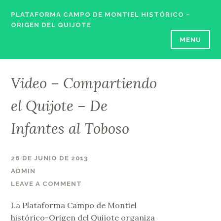
Skip
PLATAFORMA CAMPO DE MONTIEL HISTÓRICO –
to
ORIGEN DEL QUIJOTE
content
MENU
Video – Compartiendo
el Quijote – De
Infantes al Toboso
26 DE JUNIO DE 2013
ADMIN
LEAVE A COMMENT
La Plataforma Campo de Montiel
histórico-Origen del Quijote organiza