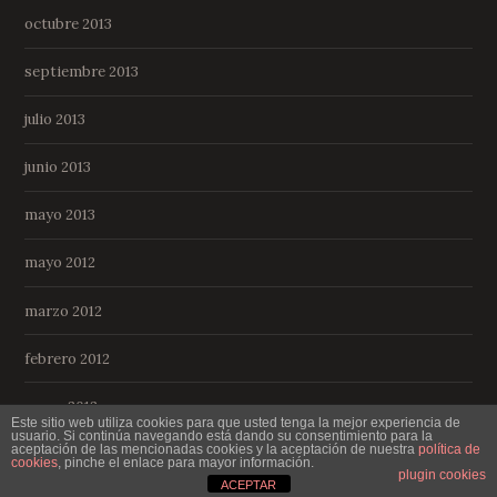
octubre 2013
septiembre 2013
julio 2013
junio 2013
mayo 2013
mayo 2012
marzo 2012
febrero 2012
enero 2012
Este sitio web utiliza cookies para que usted tenga la mejor experiencia de
usuario. Si continúa navegando está dando su consentimiento para la
aceptación de las mencionadas cookies y la aceptación de nuestra
política de
cookies
, pinche el enlace para mayor información.
plugin cookies
ACEPTAR