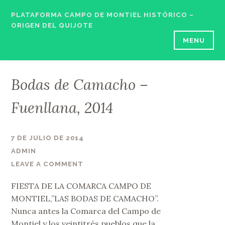
Skip
PLATAFORMA CAMPO DE MONTIEL HISTÓRICO –
to
ORIGEN DEL QUIJOTE
content
MENU
Bodas de Camacho –
Fuenllana, 2014
7 DE JULIO DE 2014
ADMIN
LEAVE A COMMENT
FIESTA DE LA COMARCA CAMPO DE
MONTIEL,”LAS BODAS DE CAMACHO”.
Nunca antes la Comarca del Campo de
Montiel y los veintitrés pueblos que la