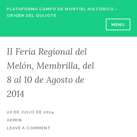
Skip
PLATAFORMA CAMPO DE MONTIEL HISTÓRICO –
to
ORIGEN DEL QUIJOTE
content
MENU
II Feria Regional del
Melón, Membrilla, del
8 al 10 de Agosto de
2014
20 DE JULIO DE 2014
ADMIN
LEAVE A COMMENT