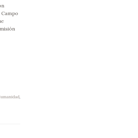
ón
el Campo
ue
misión
 Humanidad
,