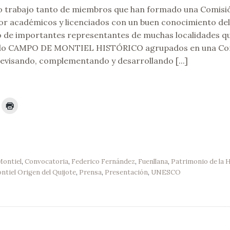
o trabajo tanto de miembros que han formado una Comisi
or académicos y licenciados con un buen conocimiento d
o de importantes representantes de muchas localidades q
ado CAMPO DE MONTIEL HISTÓRICO agrupados en una Co
revisando, complementando y desarrollando [...]
ontiel
,
Convocatoria
,
Federico Fernández
,
Fuenllana
,
Patrimonio de la
tiel Origen del Quijote
,
Prensa
,
Presentación
,
UNESCO