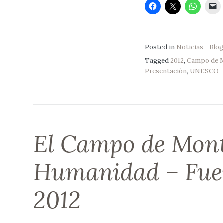
Posted in
Noticias - Blog
Tagged
2012
,
Campo de M
Presentación
,
UNESCO
El Campo de Monti
Humanidad – Fuen
2012