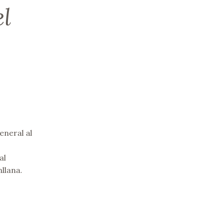
el
eneral al
al
llana.