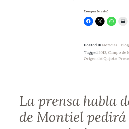
Comparte esto:
Posted in
Noticias - Blog
Tagged
2012
,
Campo de M
Origen del Quijote
,
Prese
La prensa habla 
de Montiel pedirá 