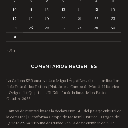
3
4
5
6
7
8
9
10
11
12
13
14
15
16
17
18
19
20
21
22
23
24
25
26
27
28
29
30
31
« Abr
COMENTARIOS RECIENTES
La Cadena SER entrevista a Miguel Ángel Brazales, coordinador
de la Ruta de los Patios | Plataforma Campo de Montiel Histrico
- Origen del Quijote
en
IX Edición de la Ruta de los Patios
Octubre 2022
Campo de Montiel busca la declaración BIC del paisaje cultural de
la comarca | Plataforma Campo de Montiel Histrico - Origen del
Quijote
en
La Tribuna de Ciudad Real, 3 de noviembre de 2017